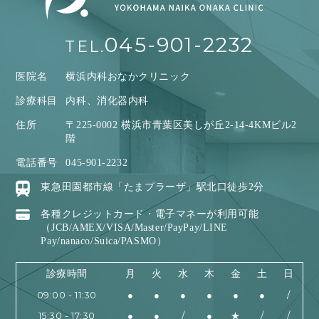
045-901-2232
TEL.
医院名
横浜内科おなかクリニック
診療科目
内科、消化器内科
住所
〒225-0002 横浜市青葉区美しが丘2-14-4KMビル2
階
電話番号
045-901-2232
東急田園都市線「たまプラーザ」駅北口徒歩2分
各種クレジットカード・電子マネーが利用可能
（JCB/AMEX/VISA/Master/PayPay/LINE
Pay/nanaco/Suica/PASMO）
診療時間
月
火
水
木
金
土
日
09:00 - 11:30
●
●
●
●
●
●
/
15:30 - 17:30
●
●
/
●
★
/
/