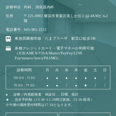
診療科目
内科、消化器内科
住所
〒225-0002 横浜市青葉区美しが丘2-14-4KMビル2
階
電話番号
045-901-2232
東急田園都市線「たまプラーザ」駅北口徒歩2分
各種クレジットカード・電子マネーが利用可能
（JCB/AMEX/VISA/Master/PayPay/LINE
Pay/nanaco/Suica/PASMO）
診療時間
月
火
水
木
金
土
日
09:00 - 11:30
●
●
●
●
●
●
/
15:30 - 17:30
●
●
/
●
★
/
/
● … 診療／内視鏡検査 休診日 … 日曜、祝日
★ … 完全予約制（13:30−15:30阿江医師、15:30-院長）
※午後の最終受付時間は17:30となります。