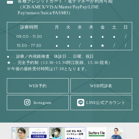
各種クレジットカード・電子マネーが利用可能
（JCB/AMEX/VISA/Master/PayPay/LINE
Pay/nanaco/Suica/PASMO）
診療時間
月
火
水
木
金
土
日
09:00 - 11:30
●
●
●
●
●
●
/
15:30 - 17:30
●
●
/
●
★
/
/
● … 診療／内視鏡検査 休診日 … 日曜、祝日
★ … 完全予約制（13:30−15:30阿江医師、15:30-院長）
※午後の最終受付時間は17:30となります。
WEB予約
WEB問診表
Instagram
LINE公式アカウント