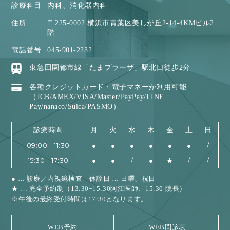
診療科目
内科、消化器内科
住所
〒225-0002 横浜市青葉区美しが丘2-14-4KMビル2
階
電話番号
045-901-2232
東急田園都市線「たまプラーザ」駅北口徒歩2分
各種クレジットカード・電子マネーが利用可能
（JCB/AMEX/VISA/Master/PayPay/LINE
Pay/nanaco/Suica/PASMO）
診療時間
月
火
水
木
金
土
日
09:00 - 11:30
●
●
●
●
●
●
/
15:30 - 17:30
●
●
/
●
★
/
/
● … 診療／内視鏡検査 休診日 … 日曜、祝日
★ … 完全予約制（13:30−15:30阿江医師、15:30-院長）
※午後の最終受付時間は17:30となります。
WEB予約
WEB問診表