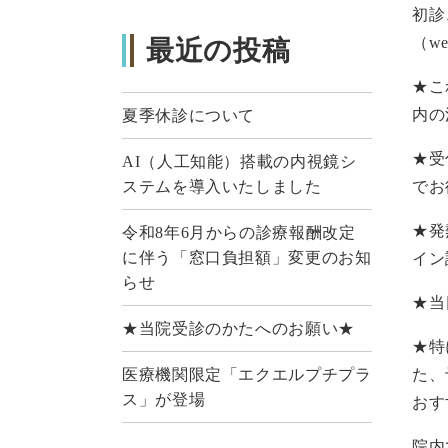
初診
（w
最近の投稿
★こ
内の
夏季休診について
★受
AI（人工知能）搭載の内視鏡シ
ステムを導入いたしました
でお
★発
令和8年6月からの診療報酬改定
に伴う「窓口負担額」変更のお知
イン
らせ
★当
★当院受診のかたへのお願い★
★特
医療機関限定「エクエルプチプラ
た、
ス」が登場
おす
院内