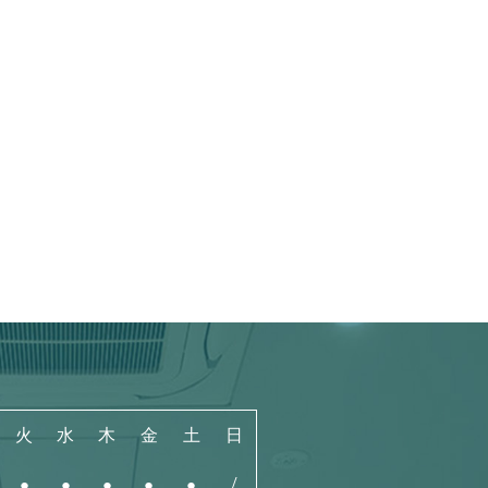
火
水
木
金
土
日
●
●
●
●
●
/