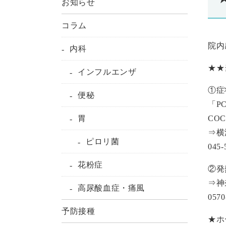
お知らせ
コラム
院内
内科
★★
インフルエンザ
①症
便秘
「P
胃
CO
⇒横
ピロリ菌
045
花粉症
②発
⇒神
高尿酸血症・痛風
057
予防接種
★ホ