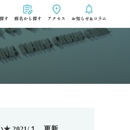
探す
病名から探す
アクセス
お知らせ&コラム
腹部症状
腹痛・下腹部症状
血便・下血
診異常
食欲不振・体重減少
レルギー
胸やけ・つかえ感
 2021/１ 更新