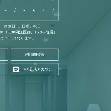
●
/
●
★
/
/
査 休診日 … 日曜、祝日
0−15:30阿江医師、15:30-院長）
17:30となります。
WEB問診表
LINE公式アカウント