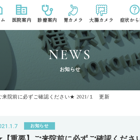
ーム
医院案内
診療案内
胃カメラ
大腸カメラ
症状から
医師紹介
一般内科
医院概要
消化器内科
胃痛・上
初診の方へ
内分泌代謝科
診療予約方法
自費診療
便通異常
NEWS
求人案内
検診・健
お知らせ
風邪・ア
来院前に必ずご確認ください★ 2021/１ 更新
021.1.7
お知らせ
★【重要】ご来院前に必ずご確認ください★