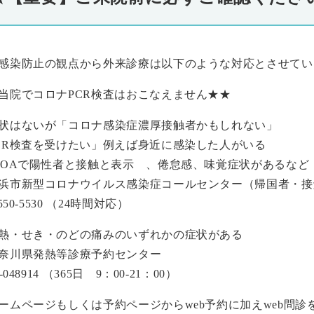
感染防止の観点から外来診療は以下のような対応とさせてい
当院でコロナPCR検査はおこなえません★★
状はないが「コロナ感染症濃厚接触者かもしれない」
CR検査を受けたい」例えば身近に感染した人がいる
COAで陽性者と接触と表示 、倦怠感、味覚症状があるなど
浜市新型コロナウイルス感染症コールセンター（帰国者・接
-550-5530 （24時間対応）
熱・せき・のどの痛みのいずれかの症状がある
奈川県発熱等診療予約センター
0-048914 （365日 9：00-21：00）
ームページもしくは予約ページからweb予約に加えweb問