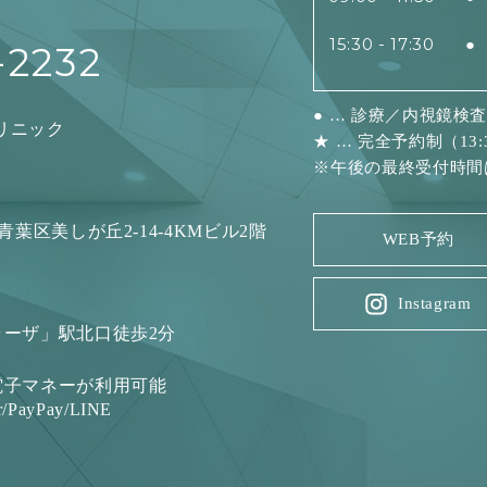
15:30 - 17:30
●
-2232
● … 診療／内視鏡検
リニック
★ … 完全予約制（13:3
※午後の最終受付時間は
浜市青葉区美しが丘2-14-4KMビル2階
WEB予約
Instagram
ーザ」駅北口徒歩2分
電子マネーが利用可能
/PayPay/LINE
）