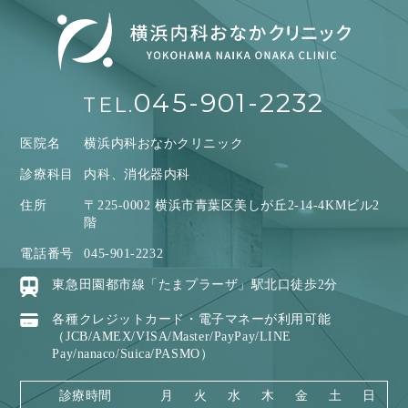
045-901-2232
TEL.
医院名
横浜内科おなかクリニック
診療科目
内科、消化器内科
住所
〒225-0002 横浜市青葉区美しが丘2-14-4KMビル2
階
電話番号
045-901-2232
東急田園都市線「たまプラーザ」駅北口徒歩2分
各種クレジットカード・電子マネーが利用可能
（JCB/AMEX/VISA/Master/PayPay/LINE
Pay/nanaco/Suica/PASMO）
診療時間
月
火
水
木
金
土
日