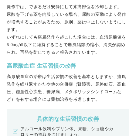
発作中は、できるだけ安静にして疼痛部位を冷却します。
尿酸を下げる薬を内服している場合、尿酸の変動により発作
が増悪することがあるため、原則、薬は中止しないようにし
ます。
いずれにしても痛風発作を起こした場合には、血清尿酸値を
6.0mg/dl以下に維持することで痛風結節の縮小、消失が認め
られ、再発を防止できると報告されています。
高尿酸血症 生活習慣の改善
高尿酸血症の治療は生活習慣の改善を基本としますが、痛風
発作を繰り返すかたや他の合併症（腎障害、尿路結石、高血
圧、虚血性心疾患、糖尿病、メタボリックシンドロームな
ど）を有する場合には薬物治療を考慮します。
具体的な生活習慣の改善
アルコール飲料やプリン体、果糖、ショ糖やカ
ロリーの摂取をさけましょう。