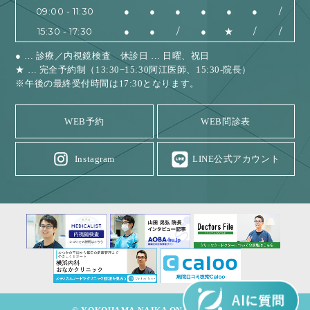
09:00 - 11:30
●
●
●
●
●
●
/
15:30 - 17:30
●
●
/
●
★
/
/
● … 診療／内視鏡検査 休診日 … 日曜、祝日
★ … 完全予約制（13:30−15:30阿江医師、15:30-院長）
※午後の最終受付時間は17:30となります。
WEB予約
WEB問診表
Instagram
LINE公式アカウント