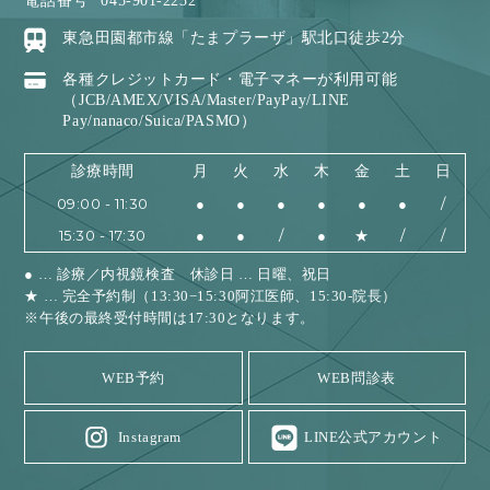
電話番号
045-901-2232
東急田園都市線「たまプラーザ」駅北口徒歩2分
各種クレジットカード・電子マネーが利用可能
（JCB/AMEX/VISA/Master/PayPay/LINE
Pay/nanaco/Suica/PASMO）
診療時間
月
火
水
木
金
土
日
09:00 - 11:30
●
●
●
●
●
●
/
15:30 - 17:30
●
●
/
●
★
/
/
● … 診療／内視鏡検査 休診日 … 日曜、祝日
★ … 完全予約制（13:30−15:30阿江医師、15:30-院長）
※午後の最終受付時間は17:30となります。
WEB予約
WEB問診表
Instagram
LINE公式アカウント