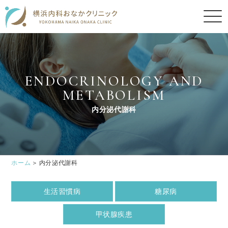
ENDOCRINOLOGY AND
METABOLISM
内分泌代謝科
ホーム
内分泌代謝科
生活習慣病
糖尿病
甲状腺疾患